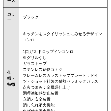
ーズ
カラ
ブラック
ー
キッチンをスタイリッシュにみせるデザイン
コンロ
1口ガス ドロップインコンロ
※グリルなし
ガラストップ
ステンレス鋳物ゴトク
仕
フレームレスガラストッププレート：ドイ
様・
ツ・ショット社製の耐熱セラミックガラス
特徴
点火つまみ：金属調仕上げ
調理油加熱防止装置
立消え安全装置
消し忘れ消火機能