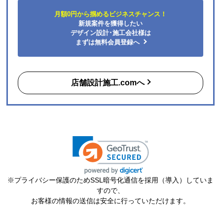
はい
月額0円から掴めるビジネスチャンス！
またこのショップを利用したいですか？
新規案件を獲得したい
はい
デザイン設計･施工会社様は
まずは無料会員登録へ
【注文商品】エアコン・クーラー 【注文
時期】2026年06月頃（モバイルから）
店舗設計施工.comへ
【このショップを選んだ理由は？】
購入した時点で最安価格でした。また、このショップ
を以前利用したことがあり、対応がとても良かったの
も選択の理由の一つです。
【注文からどのくらいで届きましたか？】
3日
【その他感想・コメント】
※プライバシー保護のためSSL暗号化通信を採用（導入）していま
ショップ選らんだ理由でも述べましたが、注文から配
すので、
送まで、そのつど連絡メールが届き状況が確実に把握
お客様の情報の送信は安全に行っていただけます。
できとても満足しました。
機会があれば今後も利用したいショップです。