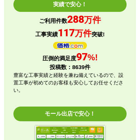
予定の期日までに商品が届きましたか？
実績で安心！
はい
288
商品の梱包は必要十分なものでしたか？
万件
ご利用件数
はい
117
万件
またこのショップを利用したいですか？
工事実績
突破!
はい
【注文商品】エアコン・クーラー 【注文
97
%!
圧倒的満足度
時期】2026年08月頃
投稿数：
8639
件
【このショップを選んだ理由は？】
豊富な工事実績と経験を兼ね備えているので、設
評価と価格
置工事が初めてのお客様も安心してお任せくださ
い。
【注文からどのくらいで届きましたか？】
指定日通りに届きました
モール出店で安心！
【その他感想・コメント】
エアコン本体の購入のみ（工事無し）でしたが、連絡
も早く安心して購入できました。