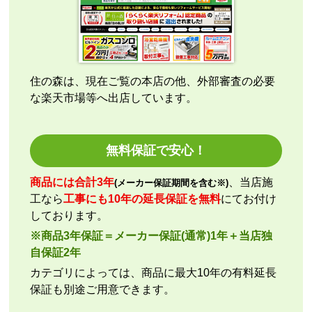
こちらの都合で、最短でお届けいただくようご依頼。
施工業者への連絡の都合上、何度かメールをさせてい
ただきましたが、連絡も早く安心して購入させていた
だくことができました。
住の森は、現在ご覧の本店の他、外部審査の必要
な楽天市場等へ出店しています。
kazumorimori
さん
2026年7月29日 07:13
欲しい商品をスムーズに注文できましたか？
無料保証で安心！
はい
ショップからの連絡や対応は適切でしたか？
商品には合計3年
、当店施
(メーカー保証期間を含む※)
いいえ
工なら
工事にも10年の延長保証を無料
にてお付け
予定の期日までに商品が届きましたか？
しております。
はい
※商品3年保証＝メーカー保証(通常)1年＋当店独
商品の梱包は必要十分なものでしたか？
自保証2年
はい
カテゴリによっては、商品に最大10年の有料延長
またこのショップを利用したいですか？
保証も別途ご用意できます。
いいえ