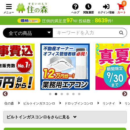
0
カート
メニュー
ヘルプ
閲覧履歴
ログイン/登録
97
8639
圧倒的満足度
%! 投稿数：
件!
住の森
ビルトインガスコンロ
ドロップインコンロ
リンナイ
リン
ビルトインガスコンロ
を