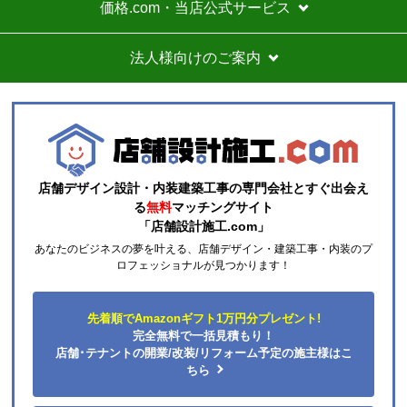
到着等はスムーズでした。
価格.com・当店公式サービス
価格は再安値に近かったので住の森で注文しました
が、工事費が他のところより高く設定されていていま
法人様向けのご案内
す。
総額的には高くなってしまったので、エアコンに限ら
ずこちらの会社からのリピはありません。
それと商品欄にもう少し細かく工事費の内訳を書いた
方がいいと思いました。
店舗デザイン設計・内装建築工事の専門会社とすぐ出会え
ひらり〜
さん
る
無料
マッチングサイト
「店舗設計施工.com」
2026年7月26日 12:54
あなたのビジネスの夢を叶える、店舗デザイン・建築工事・内装のプ
欲しい商品をスムーズに注文できましたか？
ロフェッショナルが見つかります！
はい
ショップからの連絡や対応は適切でしたか？
先着順でAmazonギフト1万円分プレゼント!
はい
完全無料で一括見積もり！
予定の期日までに商品が届きましたか？
店舗･テナントの開業/改装/リフォーム予定の施主様はこ
はい
ちら
商品の梱包は必要十分なものでしたか？