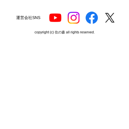
ポルドブラ
さん
運営会社SNS
2026年7月24日 21:04
copyright (c) 住の森 all rights reserved.
欲しい商品をスムーズに注文できましたか？
はい
ショップからの連絡や対応は適切でしたか？
はい
予定の期日までに商品が届きましたか？
はい
商品の梱包は必要十分なものでしたか？
はい
またこのショップを利用したいですか？
はい
【注文商品】カセットコンロ 【注文時
期】2026年06月頃（モバイルから）