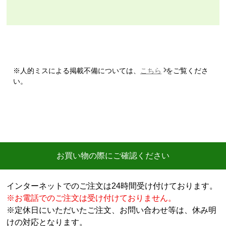
【注文商品】エアコン・クーラー 【注文
時期】2026年07月頃
【このショップを選んだ理由は？】
商品価格の安さ
※人的ミスによる掲載不備については、
こちら
をご覧くださ
【注文からどのくらいで届きましたか？】
い。
迅速に届いた
【その他感想・コメント】
工事費用が、家電量販店と比較しても鬼のように高
い。
商品価格は安く、工事費で稼ぐ形。
お買い物の際にご確認ください
商品だけ買うならいいが、工事はしない方がいい。
特に追加工事が鬼のように高いので絶対しない方がい
インターネットでのご注文は24時間受け付けております。
い。
※お電話でのご注文は受け付けておりません。
※定休日にいただいたご注文、お問い合わせ等は、休み明
工事セットでは二度とつかわない
けの対応となります。