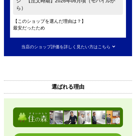
ジ 【注文時期】2026年06月頃（モバイルか
ら）
【このショップを選んだ理由は？】
最安だったため
【注文からどのくらいで届きましたか？】
当店のショップ評価を詳しく見たい方はこちら
2日ほど
【その他感想・コメント】
無料で3年保証もついてありがたかったです。
選ばれる理由
Mash77777
さん
2026年8月7日 00:55
欲しい商品をスムーズに注文できましたか？
はい
ショップからの連絡や対応は適切でしたか？
はい