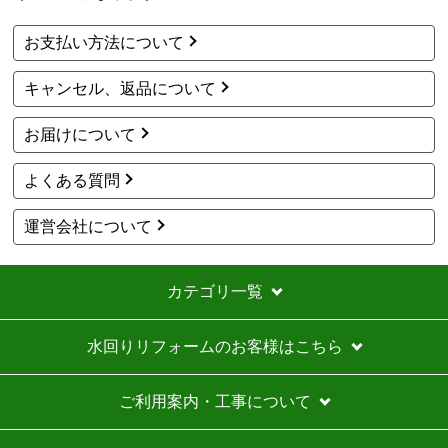
アト＠リエ
さん
お支払い方法について
2026年7月28日 17:11
キャンセル、返品について
欲しい商品をスムーズに注文できましたか？
はい
お届けについて
ショップからの連絡や対応は適切でしたか？
はい
よくある質問
予定の期日までに商品が届きましたか？
はい
運営会社について
商品の梱包は必要十分なものでしたか？
はい
カテゴリ一覧
またこのショップを利用したいですか？
いいえ
水回りリフォームのお客様はこちら
【注文商品】エアコン・クーラー 【注文
時期】2026年07月頃
ご利用案内・工事について
商品購入から入金連絡、工事日の指定、決定、商品の