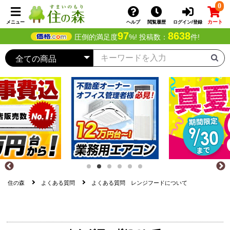
0
カート
メニュー
ヘルプ
閲覧履歴
ログイン/登録
97
8638
圧倒的満足度
%! 投稿数：
件!
住の森
よくある質問
よくある質問 レンジフードについて