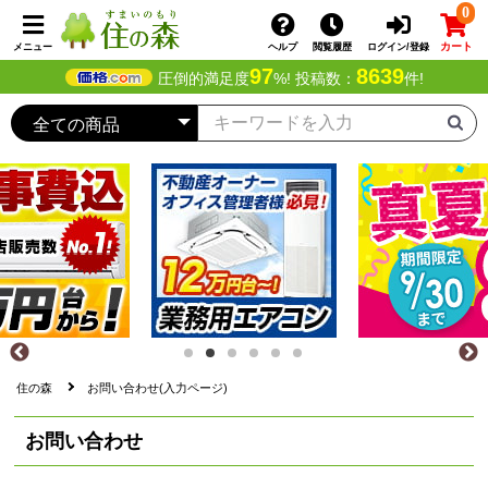
0
カート
メニュー
ヘルプ
閲覧履歴
ログイン/登録
97
8639
圧倒的満足度
%! 投稿数：
件!
住の森
お問い合わせ(入力ページ)
お問い合わせ