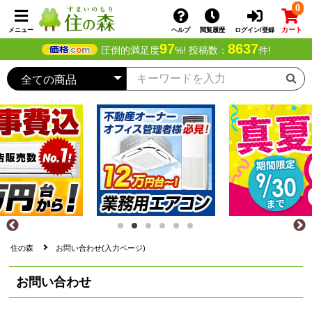
0
カート
メニュー
ヘルプ
閲覧履歴
ログイン/登録
97
8637
圧倒的満足度
%! 投稿数：
件!
住の森
お問い合わせ(入力ページ)
お問い合わせ