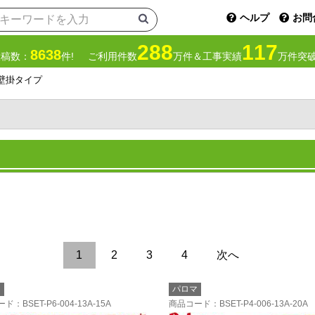
ヘルプ
お問
288
117
8638
投稿数：
件!
ご利用件数
万件＆工事実績
万件突破
壁掛タイプ
1
2
3
4
次へ
マ
パロマ
ード
：BSET-P6-004-13A-15A
商品コード
：BSET-P4-006-13A-20A