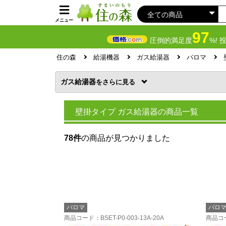
メニュー
97
圧倒的満足度
%! 
住の森
給湯機器
ガス給湯器
パロマ
ガス給湯器
を
壁掛タイプ ガス給湯器の商品一覧
78件
の商品が見つかりました
パロマ
パロ
商品コード
：BSET-P0-003-13A-20A
商品コ