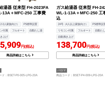
湯器 従来型 FH-2023FA
ガス給湯器 従来型 FH-242
1-13A＋MFC-250 工事費
WL-1-13A＋MFC-250 
込
（2-3人家族向け）
PS標準設置
24号（4人以上家族向け）
PS標準設
ン付属
フルオート
自動たし湯
リモコン付属
フルオート
自動た
き上げ
自動沸き上げ
5,909
138,700
円(税込)
円(税込)
商品詳細はこちら
商品詳細はこちら
マ
パロマ
ード
：BSET-P0-005-LPG-20A
商品コード
：BSET-P4-009-LPG-20A