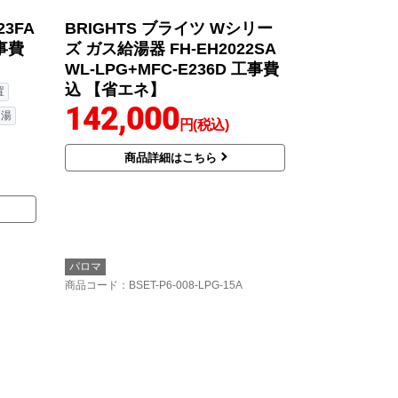
3FA
BRIGHTS ブライツ Wシリー
工事費
ズ ガス給湯器 FH-EH2022SA
WL-LPG+MFC-E236D 工事費
込 【省エネ】
置
142,000
し湯
円(税込)
商品詳細はこちら
パロマ
商品コード
：BSET-P6-008-LPG-15A