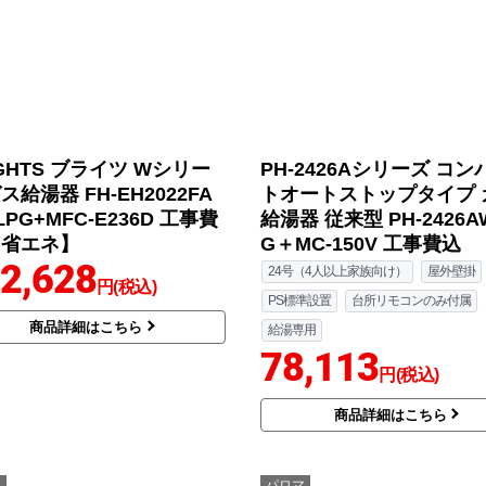
IGHTS ブライツ Wシリー
PH-2426Aシリーズ コン
ス給湯器 FH-EH2022FA
トオートストップタイプ 
LPG+MFC-E236D 工事費
給湯器 従来型 PH-2426A
【省エネ】
G＋MC-150V 工事費込
2,628
24号（4人以上家族向け）
屋外壁掛
円(税込)
PS標準設置
台所リモコンのみ付属
商品詳細はこちら
給湯専用
78,113
円(税込)
商品詳細はこちら
マ
パロマ