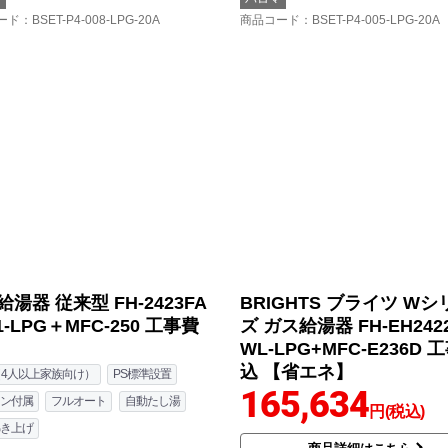
ード
：BSET-P4-008-LPG-20A
商品コード
：BSET-P4-005-LPG-20A
湯器 従来型 FH-2423FA
BRIGHTS ブライツ Wシ
1-LPG＋MFC-250 工事費
ズ ガス給湯器 FH-EH242
WL-LPG+MFC-E236D 
込 【省エネ】
（4人以上家族向け）
PS標準設置
165,634
ン付属
フルオート
自動たし湯
円(税込)
き上げ