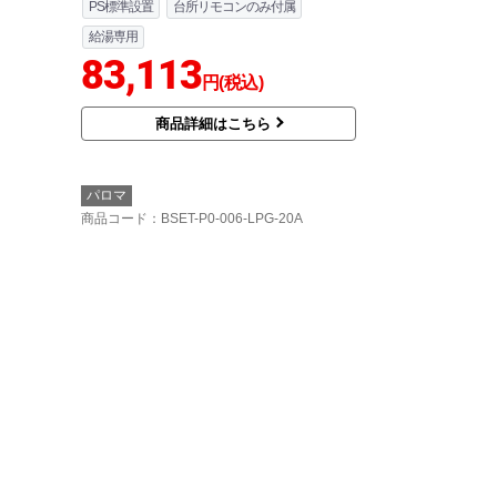
PS標準設置
台所リモコンのみ付属
給湯専用
83,113
円(税込)
商品詳細はこちら
パロマ
商品コード
：BSET-P0-006-LPG-20A