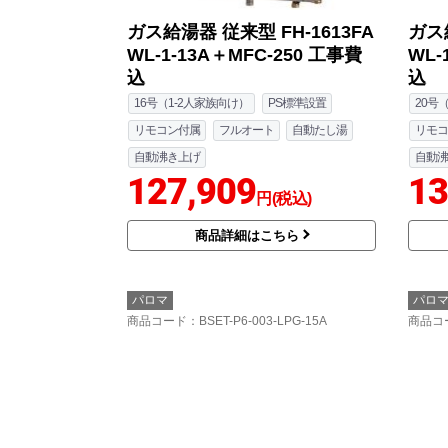
ガス給湯器 従来型 FH-1613FA
ガス給
WL-1-13A＋MFC-250 工事費
WL-
込
込
16号（1-2人家族向け）
PS標準設置
20号
リモコン付属
フルオート
自動たし湯
リモコ
自動沸き上げ
自動沸
127,909
13
円(税込)
商品詳細はこちら
パロマ
パロ
商品コード
：BSET-P6-003-LPG-15A
商品コ