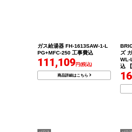
ガス給湯器 FH-1613SAW-1-L
BR
PG+MFC-250 工事費込
ズ ガ
111,109
WL-
円(税込)
込 
16
商品詳細はこちら
パロマ
パロ