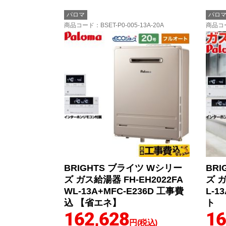
パロマ
パロ
商品コード
：BSET-P0-005-13A-20A
商品コ
BRIGHTS ブライツ Wシリー
BR
ズ ガス給湯器 FH-EH2022FA
ズ ガ
WL-13A+MFC-E236D 工事費
L-1
込 【省エネ】
ト
162,628
16
円(税込)