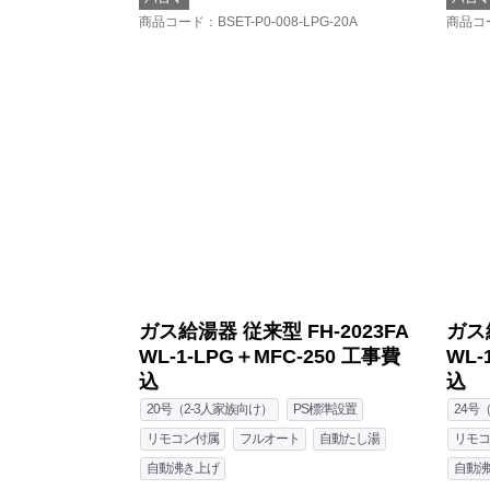
商品コード
：BSET-P0-008-LPG-20A
商品コ
ガス給湯器 従来型 FH-2023FA
ガス給
WL-1-LPG＋MFC-250 工事費
WL-
込
込
20号（2-3人家族向け）
PS標準設置
24号
リモコン付属
フルオート
自動たし湯
リモコ
自動沸き上げ
自動沸