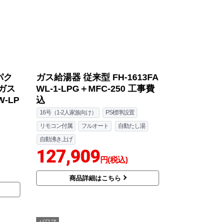
パク
ガス給湯器 従来型 FH-1613FA
ガス
WL-1-LPG＋MFC-250 工事費
W-LP
込
16号（1-2人家族向け）
PS標準設置
リモコン付属
フルオート
自動たし湯
自動沸き上げ
127,909
円(税込)
商品詳細はこちら
パロマ