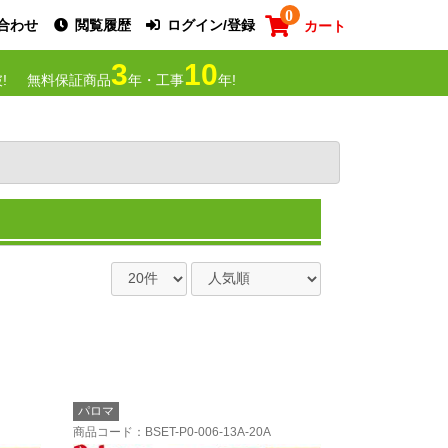
0
合わせ
閲覧履歴
ログイン/登録
カート
3
10
!
無料保証商品
年・工事
年!
パロマ
商品コード
：BSET-P0-006-13A-20A