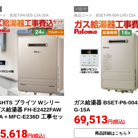
マ
パロマ
ード
：BSET-P4-005-13A-20A
商品コード
：BSET-P6-004-LPG-15A
IGHTS ブライツ Wシリー
ガス給湯器 BSET-P6-004
ス給湯器 FH-E2422FAW
G-15A
69,513
3A＋MFC-E236D 工事セッ
円(税込)
5,618
商品詳細はこちら
円(税込)