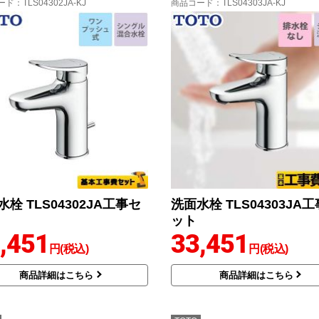
ード
：TLS04302JA-KJ
商品コード
：TLS04303JA-KJ
栓 TLS04302JA工事セ
洗面水栓 TLS04303JA
ット
,451
33,451
円(税込)
円(税込)
商品詳細はこちら
商品詳細はこちら