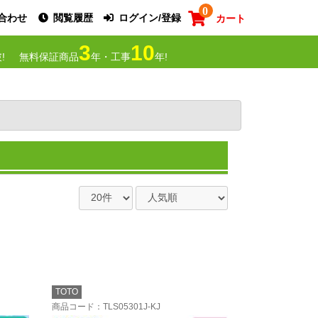
0
合わせ
閲覧履歴
ログイン/登録
カート
3
10
!
無料保証商品
年・工事
年!
TOTO
商品コード
：TLS05301J-KJ