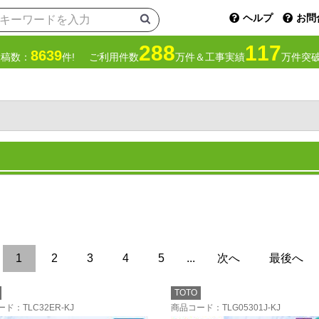
ヘルプ
お問
288
117
8639
投稿数：
件!
ご利用件数
万件＆工事実績
万件突破
1
2
3
4
5
...
次へ
最後へ
TOTO
ード
：TLC32ER-KJ
商品コード
：TLG05301J-KJ