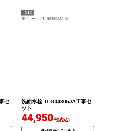
TOTO
商品コード
：TLG04305JA-KJ
工事セ
洗面水栓 TLG04305JA工事セ
ット
44,950
円(税込)
商品詳細はこちら