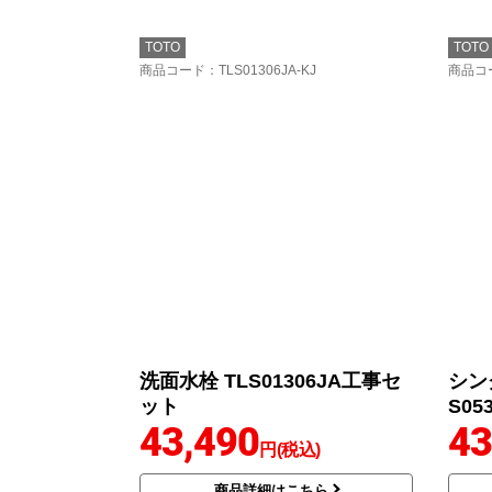
TOTO
TOTO
商品コード
：TLS01306JA-KJ
商品コ
洗面水栓 TLS01306JA工事セ
シン
ット
S05
43,490
43
円(税込)
商品詳細はこちら