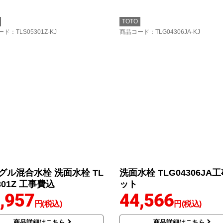
TOTO
ード
：TLS05301Z-KJ
商品コード
：TLG04306JA-KJ
グル混合水栓 洗面水栓 TL
洗面水栓 TLG04306JA
301Z 工事費込
ット
,957
44,566
円(税込)
円(税込)
商品詳細はこちら
商品詳細はこちら