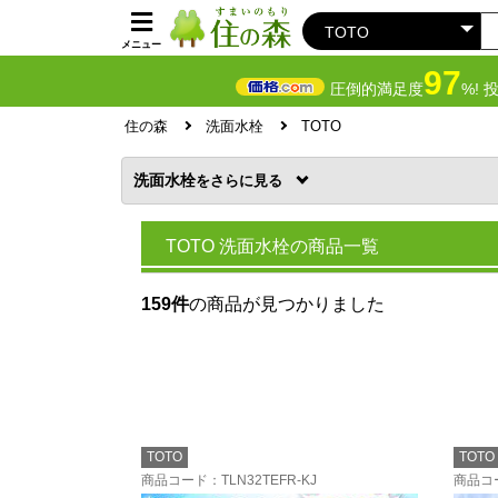
メニュー
97
圧倒的満足度
%! 
住の森
洗面水栓
TOTO
洗面水栓
を
TOTO 洗面水栓の商品一覧
159件
の商品が見つかりました
TOTO
TOTO
商品コード
：TLN32TEFR-KJ
商品コ