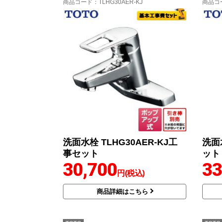
商品コード
：TLHG30AER-KJ
商品コ
洗面水栓 TLHG30AER-KJ工
洗面水
事セット
ット
30,700
33
円(税込)
商品詳細はこちら