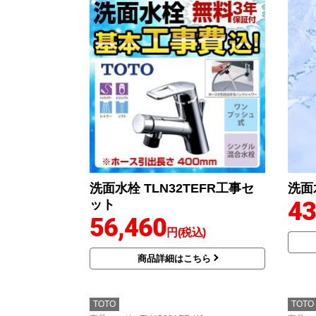
洗面水栓 TLN32TEFR工事セ
洗面水
43
ット
56,460
円(税込)
商品詳細はこちら
TOTO
TOTO