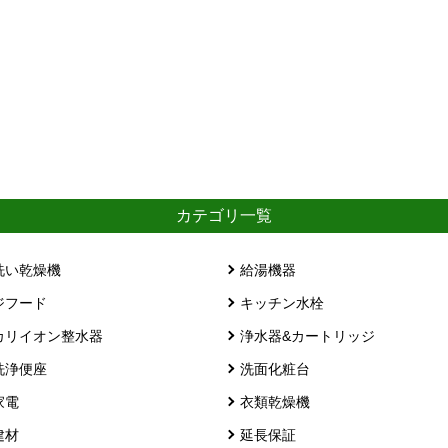
カテゴリ一覧
洗い乾燥機
給湯機器
ジフード
キッチン水栓
カリイオン整水器
浄水器&カートリッジ
洗浄便座
洗面化粧台
家電
衣類乾燥機
建材
延長保証