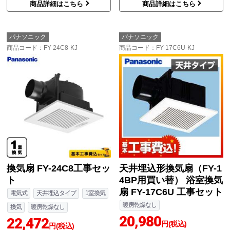
商品詳細はこちら
商品詳細はこちら
パナソニック
パナソニック
商品コード
：FY-24C8-KJ
商品コード
：FY-17C6U-KJ
換気扇 FY-24C8工事セッ
天井埋込形換気扇（FY-1
ト
4BP用買い替） 浴室換気
扇 FY-17C6U 工事セット
電気式
天井埋込タイプ
1室換気
暖房乾燥なし
換気
暖房乾燥なし
20,980
22,472
円(税込)
円(税込)