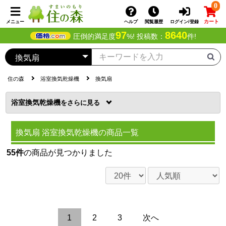
0
カート
メニュー
ヘルプ
閲覧履歴
ログイン/登録
97
8640
圧倒的満足度
%! 投稿数：
件!
住の森
浴室換気乾燥機
換気扇
浴室換気乾燥機
を
換気扇 浴室換気乾燥機の商品一覧
55件
の商品が見つかりました
1
2
3
次へ