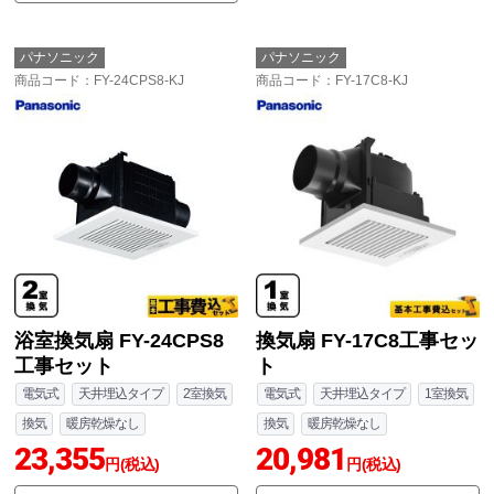
パナソニック
パナソニック
商品コード
：FY-24CPS8-KJ
商品コード
：FY-17C8-KJ
浴室換気扇 FY-24CPS8
換気扇 FY-17C8工事セッ
工事セット
ト
電気式
天井埋込タイプ
2室換気
電気式
天井埋込タイプ
1室換気
換気
暖房乾燥なし
換気
暖房乾燥なし
23,355
20,981
円(税込)
円(税込)