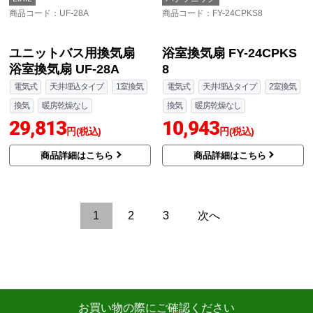
三菱
パナソニック
商品コード
：V-08PLD8
商品コード
：FY-24C8
換気扇 V-08PLD8
換気扇 FY-24C8
5,722
電気式
天井埋込タイプ
1室換気
円(税込)
換気
暖房乾燥なし
商品詳細はこちら
8,172
円(税込)
商品詳細はこちら
三菱
三菱
商品コード
：V-08P8
商品コード
：V-08PED7
換気扇 V-08P8
とじピタ 換気扇 V-08PE
D7
4,780
円(税込)
6,533
円(税込)
商品詳細はこちら
商品詳細はこちら