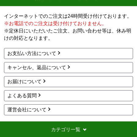
LIXIL
パナソニック
商品コード
：UF-28A
商品コード
：FY-24CPKS8
ユニットバス用換気扇
浴室換気扇 FY-24CPKS
浴室換気扇 UF-28A
8
電気式
天井埋込タイプ
1室換気
電気式
天井埋込タイプ
2室換気
換気
暖房乾燥なし
換気
暖房乾燥なし
29,813
10,943
円(税込)
円(税込)
商品詳細はこちら
商品詳細はこちら
1
2
3
次へ