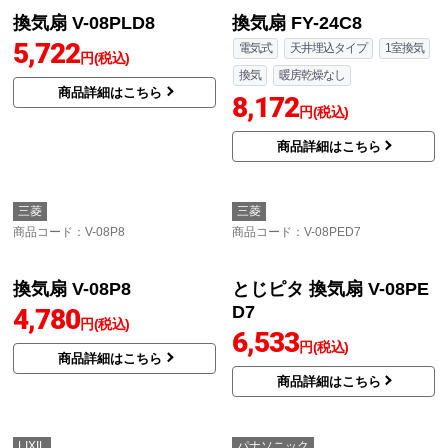
大風量タイプ 換気扇 V-0
8PP8
5,115
円(税込)
商品詳細はこちら
パナソニック
パナソニック
商品コード
：FY-17C6U
商品コード
：FY-24CPS8
天井埋込形換気扇（FY-1
浴室換気扇 FY-24CPS8
4BP用買い替 浴室換気扇
電気式
天井埋込タイプ
2室換気
FY-17C6U
換気
暖房乾燥なし
暖房乾燥なし
9,055
円(税込)
6,680
円(税込)
商品詳細はこちら
商品詳細はこちら