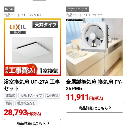
INAX
パナソニック
商品コード
：UF-27A-KJ
商品コード
：FY-25PM5
浴室換気扇 UF-27A 工事
金属製換気扇 換気扇 FY-
セット
25PM5
11,911
電気式
天井埋込タイプ
1室換気
円(税込)
換気
暖房乾燥なし
商品詳細はこちら
28,793
円(税込)
商品詳細はこちら