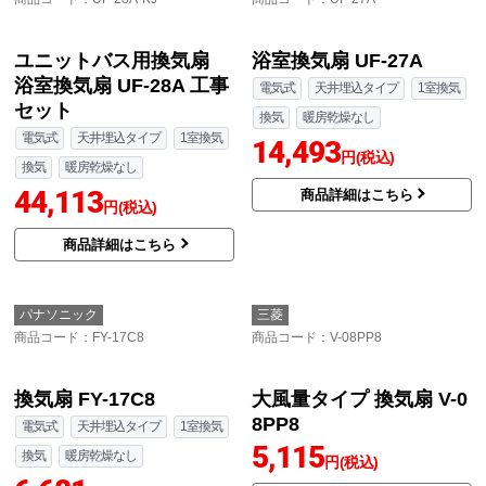
25,243
円(税込)
換気
暖房乾燥なし
22,980
商品詳細はこちら
円(税込)
商品詳細はこちら
LIXIL
INAX
商品コード
：UF-28A-KJ
商品コード
：UF-27A
ユニットバス用換気扇
浴室換気扇 UF-27A
浴室換気扇 UF-28A 工事
電気式
天井埋込タイプ
1室換気