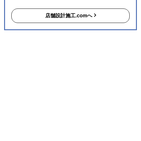
る
無料
マッチングサイト
「店舗設計施工.com」
あなたのビジネスの夢を叶える、店舗デザイン・建築工事・内装のプ
ロフェッショナルが見つかります！
先着順でAmazonギフト1万円分プレゼント!
完全無料で一括見積もり！
店舗･テナントの開業/改装/リフォーム予定の施主様はこ
ちら
月額0円から掴めるビジネスチャンス！
新規案件を獲得したい
デザイン設計･施工会社様は
まずは無料会員登録へ
店舗設計施工.comへ