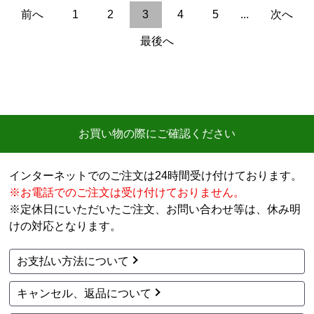
商品詳細はこちら
商品詳細はこちら
イナバ
イナバ
商品コード
：BJX-065E
商品コード
：BJX-115A
アイビーストッカー ド
アイビーストッカー ド
ア型収納庫 BJXタイプ
ア型収納庫 BJXタイプ
物置 BJX-065E
物置 BJX-115A
49,947
51,229
円(税込)
円(税込)
商品詳細はこちら
商品詳細はこちら
前へ
1
2
3
4
5
...
次へ
最後へ