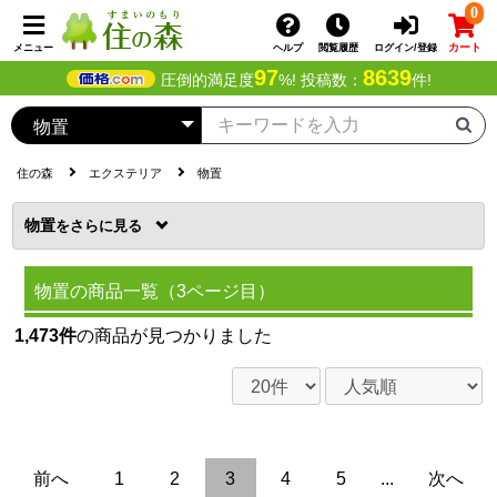
0
カート
メニュー
ヘルプ
閲覧履歴
ログイン/登録
97
8639
圧倒的満足度
%! 投稿数：
件!
住の森
エクステリア
物置
物置
を
物置の商品一覧（3ページ目）
1,473件
の商品が見つかりました
前へ
1
2
3
4
5
...
次へ