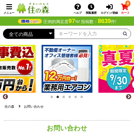
0
カート
メニュー
ヘルプ
閲覧履歴
ログイン/登録
97
8639
圧倒的満足度
%! 投稿数：
件!
住の森
お問い合わせ
お問い合わせ