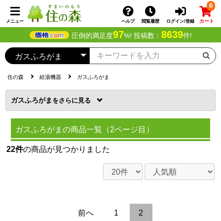
0
カート
メニュー
ヘルプ
閲覧履歴
ログイン/登録
97
8639
圧倒的満足度
%! 投稿数：
件!
住の森
給湯機器
ガスふろがま
ガスふろがま
を
ガスふろがまの商品一覧（2ページ目）
22件
の商品が見つかりました
前へ
1
2