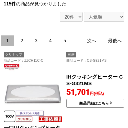
115件
の商品が見つかりました
1
2
3
4
5
...
次へ
最後へ
クリナップ
三菱
商品コード
：ZZCH11C-C
商品コード
：CS-G321MS
一口IHクッキングヒータ
IHクッキングヒーター C