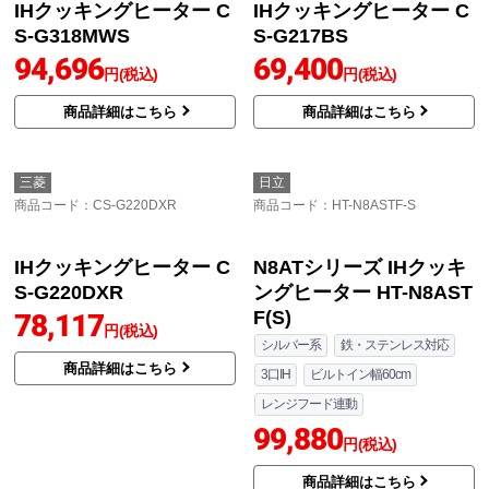
IHクッキングヒーター C
IHクッキングヒーター C
S-G318MWS
S-G217BS
94,696
69,400
円(税込)
円(税込)
商品詳細はこちら
商品詳細はこちら
三菱
日立
商品コード
：CS-G220DXR
商品コード
：HT-N8ASTF-S
IHクッキングヒーター C
N8ATシリーズ IHクッキ
S-G220DXR
ングヒーター HT-N8AST
F(S)
78,117
円(税込)
シルバー系
鉄・ステンレス対応
商品詳細はこちら
3口IH
ビルトイン幅60cm
レンジフード連動
99,880
円(税込)
商品詳細はこちら