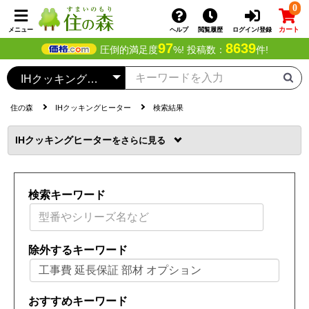
0
カート
メニュー
ヘルプ
閲覧履歴
ログイン/登録
97
8639
圧倒的満足度
%! 投稿数：
件!
住の森
IHクッキングヒーター
検索結果
IHクッキングヒーター
を
検索キーワード
除外するキーワード
おすすめキーワード