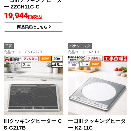
ー ZZCH11C-C
S-G321MS
19,944
51,701
円(税込)
円(税込)
商品詳細はこちら
商品詳細はこちら
三菱
パナソニック
商品コード
：CS-G217B
商品コード
：KZ-11C
IHクッキングヒーター C
一口IHクッキングヒータ
S-G217B
ー KZ-11C