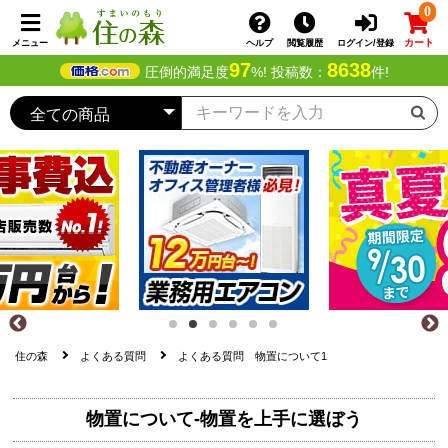
0
カート
メニュー
ヘルプ
閲覧履歴
ログイン/登録
97
8638
圧倒的満足度
%! 投稿数：
件!
住の森
よくある質問
よくある質問 物置について1
物置について-物置を上手に選ぼう