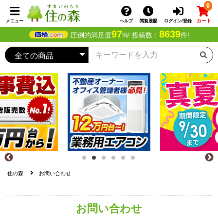
0
カート
メニュー
ヘルプ
閲覧履歴
ログイン/登録
97
8639
圧倒的満足度
%! 投稿数：
件!
住の森
お問い合わせ
お問い合わせ