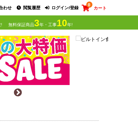
0
合わせ
閲覧履歴
ログイン/登録
カート
3
10
!
無料保証商品
年・工事
年!