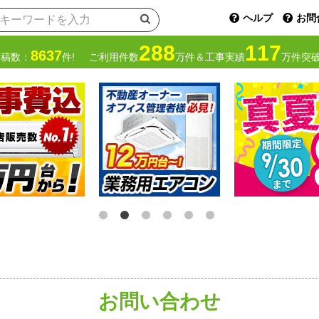
ヘルプ
お問
288
117
8637
投稿数：
件!
ご利用件数
万件＆工事実績
万件突破
お問い合わせ