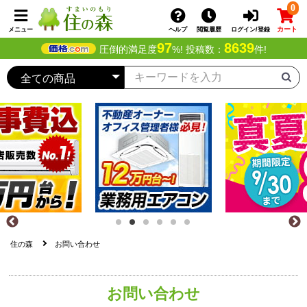
0
カート
メニュー
ヘルプ
閲覧履歴
ログイン/登録
97
8639
圧倒的満足度
%! 投稿数：
件!
住の森
お問い合わせ
お問い合わせ