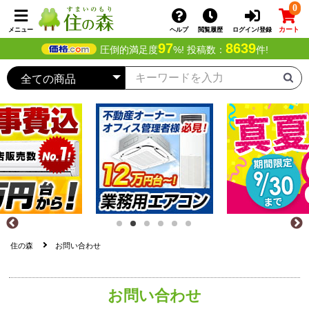
0
カート
メニュー
ヘルプ
閲覧履歴
ログイン/登録
97
8639
圧倒的満足度
%! 投稿数：
件!
住の森
お問い合わせ
お問い合わせ