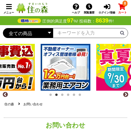
0
カート
メニュー
ヘルプ
閲覧履歴
ログイン/登録
97
8639
圧倒的満足度
%! 投稿数：
件!
住の森
お問い合わせ
お問い合わせ