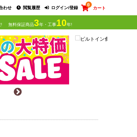
0
合わせ
閲覧履歴
ログイン/登録
カート
3
10
!
無料保証商品
年・工事
年!