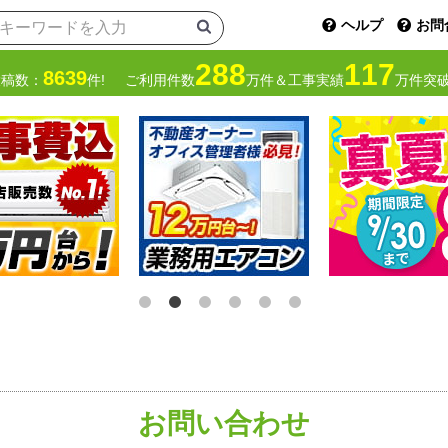
ヘルプ
お問
288
117
8639
投稿数：
件!
ご利用件数
万件＆工事実績
万件突破
お問い合わせ