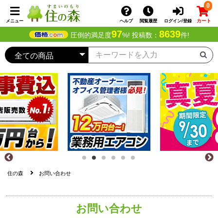
0
カート
メニュー
ヘルプ
閲覧履歴
ログイン/登録
97
8639
圧倒的満足度
%! 投稿数：
件!
住の森
お問い合わせ
お問い合わせ