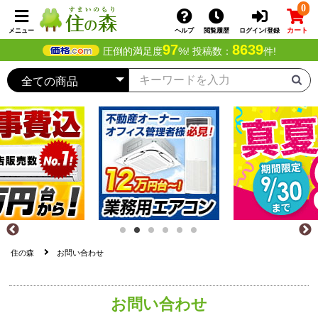
0
カート
メニュー
ヘルプ
閲覧履歴
ログイン/登録
97
8639
圧倒的満足度
%! 投稿数：
件!
住の森
お問い合わせ
お問い合わせ