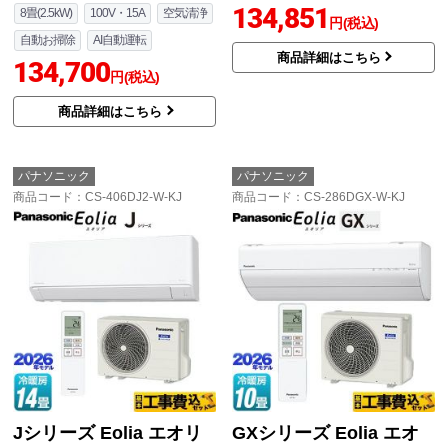
134,851
8畳(2.5kW)
100V・15A
空気清浄
円(税込)
自動お掃除
AI自動運転
商品詳細はこちら
134,700
円(税込)
商品詳細はこちら
パナソニック
パナソニック
商品コード
：CS-406DJ2-W-KJ
商品コード
：CS-286DGX-W-KJ
Jシリーズ Eolia エオリ
GXシリーズ Eolia エオ