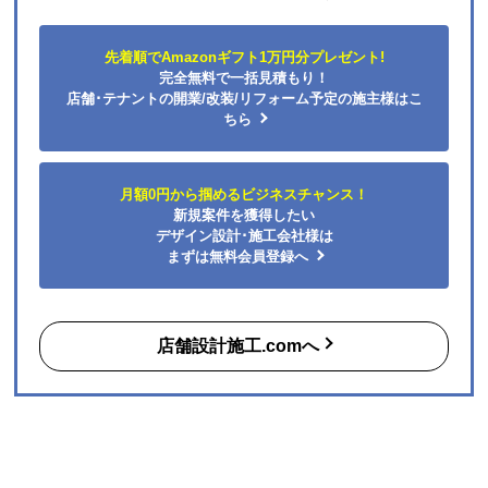
店舗デザイン設計・内装建築工事の専門会社とすぐ出会え
る
無料
マッチングサイト
「店舗設計施工.com」
あなたのビジネスの夢を叶える、店舗デザイン・建築工事・内装のプ
ロフェッショナルが見つかります！
先着順でAmazonギフト1万円分プレゼント!
完全無料で一括見積もり！
店舗･テナントの開業/改装/リフォーム予定の施主様はこ
ちら
月額0円から掴めるビジネスチャンス！
新規案件を獲得したい
デザイン設計･施工会社様は
まずは無料会員登録へ