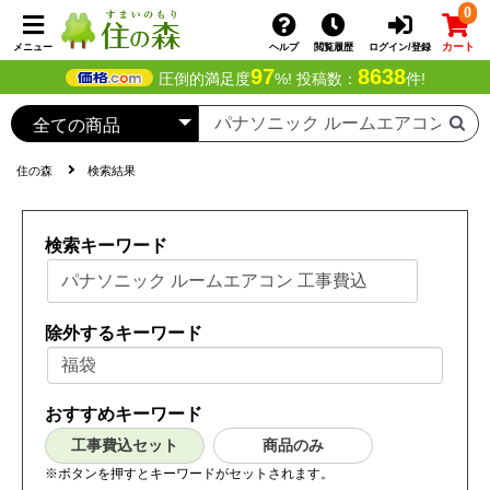
0
カート
メニュー
ヘルプ
閲覧履歴
ログイン/登録
97
8638
圧倒的満足度
%! 投稿数：
件!
住の森
検索結果
検索キーワード
除外するキーワード
おすすめキーワード
工事費込セット
商品のみ
※ボタンを押すとキーワードがセットされます。