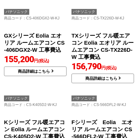
ア ルームエアコン CS-2
リア ルームエアコン CS
26DC-W 工事費込
-366DEX-W 工事費込
6畳(2.2kW)
100V・15A
12畳(3.6kW)
100V・15A
151,700
空気清浄
自動お掃除
AI自動運転
円(税込)
154,996
円(税込)
商品詳細はこちら
商品詳細はこちら
パナソニック
パナソニック
商品コード
：CS-406DGX2-W-KJ
商品コード
：CS-TX226D-W-KJ
GXシリーズ Eolia エオ
TXシリーズ フル暖エア
リア ルームエアコン CS
コン Eolia エオリア ルー
-406DGX2-W 工事費込
ムエアコン CS-TX226D-
W 工事費込
155,200
円(税込)
156,790
円(税込)
商品詳細はこちら
商品詳細はこちら