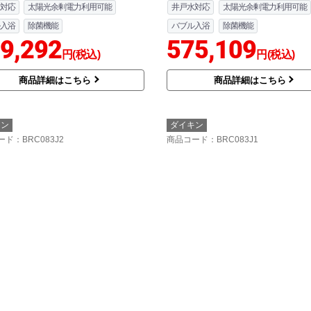
対応
太陽光余剰電力利用可能
井戸水対応
太陽光余剰電力利用可能
入浴
除菌機能
バブル入浴
除菌機能
9,292
575,109
円(税込)
円(税込)
商品詳細はこちら
商品詳細はこちら
キン
ダイキン
ード
：BRC083J2
商品コード
：BRC083J1