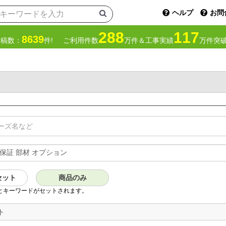
ヘルプ
お問
288
117
8639
投稿数：
件!
ご利用件数
万件＆工事実績
万件突破
セット
商品のみ
とキーワードがセットされます。
ト