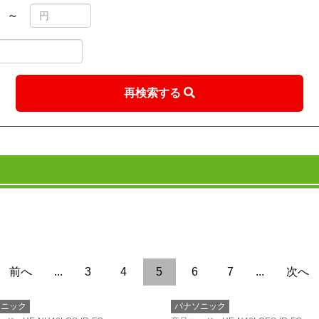
～
再検索する
前へ
...
3
4
5
6
7
...
次へ
ソニック
パナソニック