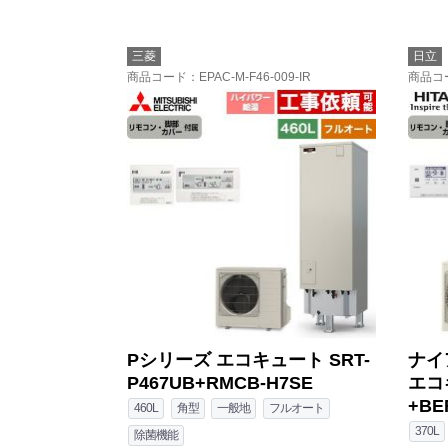
三菱
日立
商品コード
：EPAC-M-F46-009-IR
商品コ
Pシリーズ エコキュート SRT-
ナイ
P467UB+RMCB-H7SE
エコキ
+BE
460L
角型
一般地
フルオート
370L
除菌機能