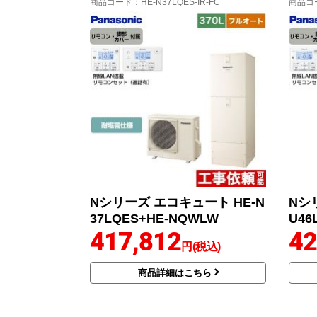
商品コード
：HE-N37LQES-IR-FC
商品コ
Nシリーズ エコキュート HE-N
Nシ
37LQES+HE-NQWLW
U46
417,812
42
円(税込)
商品詳細はこちら