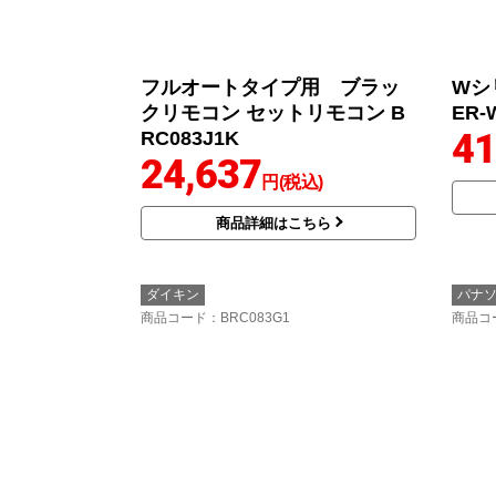
フルオートタイプ用 ブラッ
Wシ
クリモコン セットリモコン B
ER-
41
RC083J1K
24,637
円(税込)
商品詳細はこちら
ダイキン
パナ
商品コード
：BRC083G1
商品コ