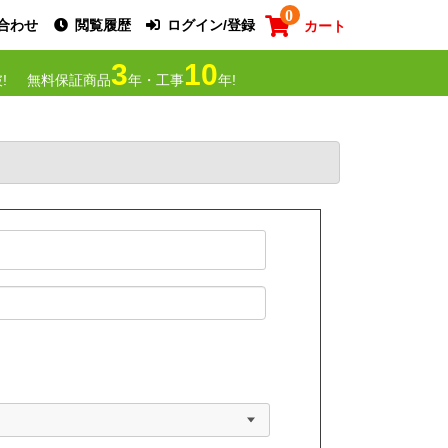
0
合わせ
閲覧履歴
ログイン/登録
カート
3
10
!
無料保証商品
年・工事
年!