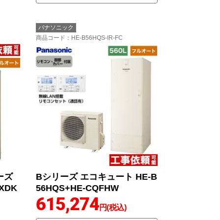
パナソニック
商品コード
：HE-B56HQS-IR-FC
ーズ
Bシリーズ エコキュート HE-B
XDK
56HQS+HE-CQFHW
615,274
円(税込)