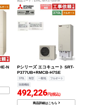
商品コード
：EPAC-M-F37-009-IR
E-N
Pシリーズ エコキュート SRT-
P377UB+RMCB-H7SE
370L
角型
一般地
フルオート
除菌機能
492,226
円(税込)
商品詳細はこちら