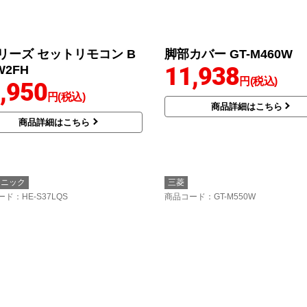
リーズ セットリモコン B
脚部カバー GT-M460W
11,938
W2FH
円(税込)
,950
円(税込)
商品詳細はこちら
商品詳細はこちら
ソニック
三菱
ード
：HE-S37LQS
商品コード
：GT-M550W