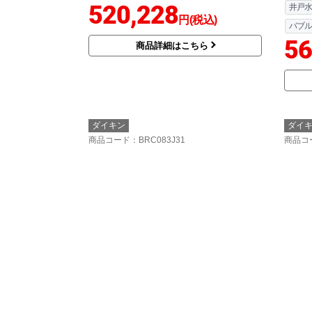
520,228
井戸水
円(税込)
バブル
56
商品詳細はこちら
ダイキン
ダイ
商品コード
：BRC083J31
商品コ