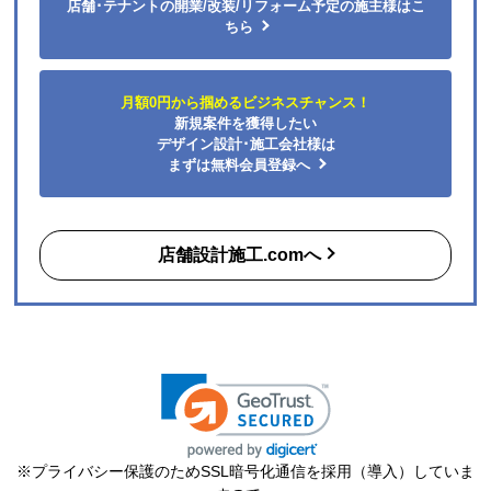
店舗デザイン設計・内装建築工事の専門会社とすぐ出会え
る
無料
マッチングサイト
「店舗設計施工.com」
あなたのビジネスの夢を叶える、店舗デザイン・建築工事・内装のプ
ロフェッショナルが見つかります！
先着順でAmazonギフト1万円分プレゼント!
完全無料で一括見積もり！
店舗･テナントの開業/改装/リフォーム予定の施主様はこ
ちら
月額0円から掴めるビジネスチャンス！
新規案件を獲得したい
デザイン設計･施工会社様は
まずは無料会員登録へ
店舗設計施工.comへ