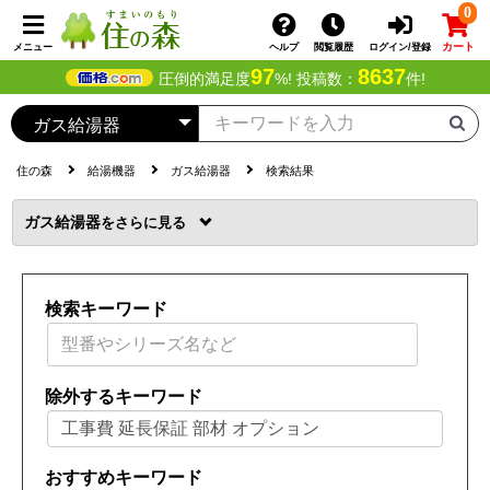
0
カート
メニュー
ヘルプ
閲覧履歴
ログイン/登録
97
8637
圧倒的満足度
%! 投稿数：
件!
住の森
給湯機器
ガス給湯器
検索結果
ガス給湯器
を
検索キーワード
除外するキーワード
おすすめキーワード