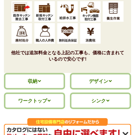
グループ1(標準仕様)
ラウンド取っ手(KA:シルバ
ー/KE:ブラック)
標準仕様モデル
標準仕様モデル
他社では追加料金となる上記の工事も、価格に含まれて
いるので安心です!
ワークトップ
シンク
収納
デザイン
ワークトップ
シンク
ステンレスカウンター(銀河
スペースアップシンク ※間