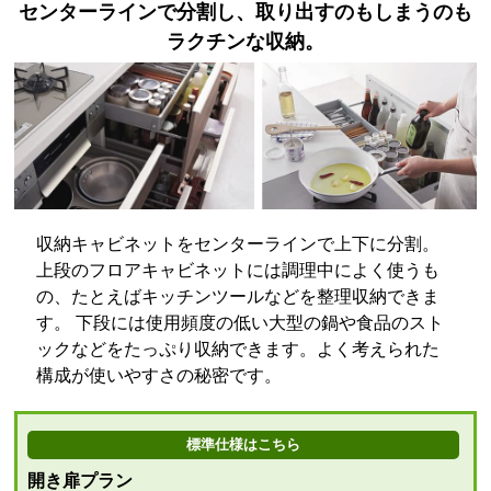
センターラインで分割し、取り出すのもしまうのも
ラクチンな収納。
スタンダードプロペラファ
開き扉
収納キャビネットをセンターラインで上下に分割。
ン 間口75cm 全高70cm ブ
上段のフロアキャビネットには調理中によく使うも
ラック
の、たとえばキッチンツールなどを整理収納できま
標準仕様モデル
標準仕様モデル
す。 下段には使用頻度の低い大型の鍋や食品のスト
ックなどをたっぷり収納できます。よく考えられた
吊戸棚
構成が使いやすさの秘密です。
標準仕様はこちら
開き扉プラン