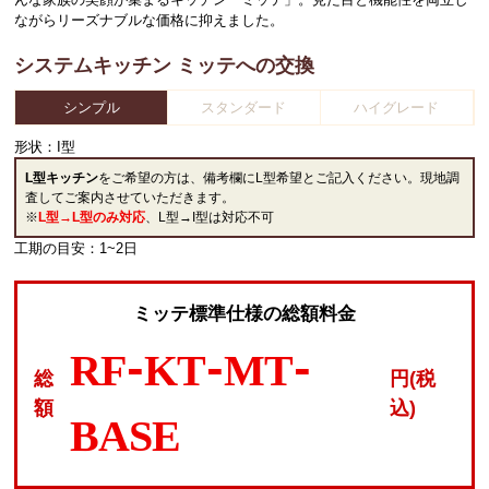
ながらリーズナブルな価格に抑えました。
システムキッチン ミッテへの交換
シンプル
スタンダード
ハイグレード
形状：
I型
L型キッチン
をご希望の方は、備考欄にL型希望とご記入ください。現地調
査してご案内させていただきます。
※
L型→L型のみ対応
、L型→I型は対応不可
工期の目安：1~2日
ミッテ標準仕様の総額料金
RF-KT-MT-
総
円(税
額
込)
BASE