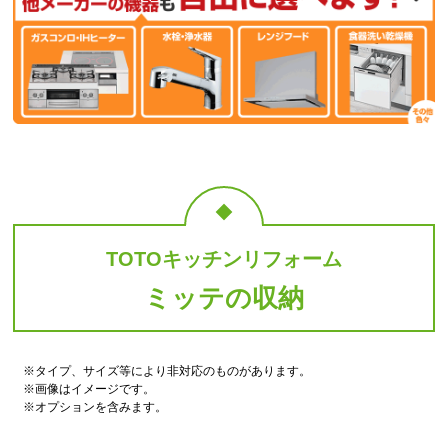
エンボス仕上げ)
口1950はスペースアップシ
ンクS
標準仕様モデル
標準仕様モデル
キッチン水栓
調理機器
TOTOキッチンリフォーム
ミッテの収納
シングルレバー混合水栓(ハ
ガスコンロ 60cm 片面焼き
ンドル樹脂製)
グリル 無水グリル ホーロ
ー天板 ブラック
※タイプ、サイズ等により非対応のものがあります。
※画像はイメージです。
標準仕様モデル
標準仕様モデル
※オプションを含みます。
レンジフード
キャビネット