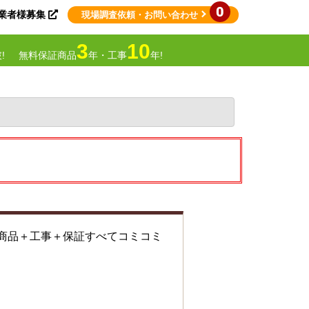
0
業者様募集
現場調査依頼
・お問い合わせ
3
10
!
無料保証商品
年・工事
年!