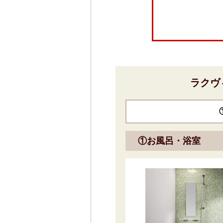
ラクヴ
①お風呂・浴室