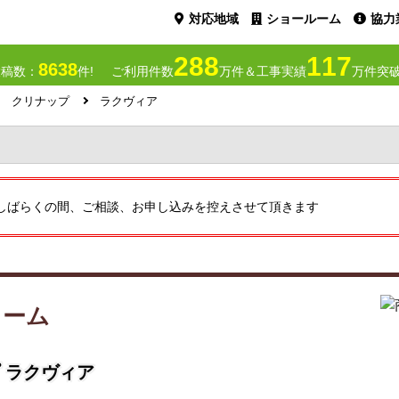
対応地域
ショールーム
協力
288
117
8638
投稿数：
件!
ご利用件数
万件＆工事実績
万件突破
クリナップ
ラクヴィア
しばらくの間、ご相談、お申し込みを控えさせて頂きます
ォーム
 ラクヴィア