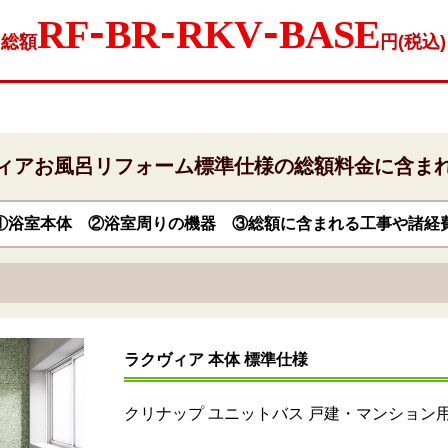
RF-BR-RKV-BASE
総額
円(税込)
ィア
お風呂リフォーム
標準仕様の総額料金に含ま
①浴室本体 ②浴室周りの機器 ③総額に含まれる工事や諸経
ラクヴィア 本体 標準仕様
クリナップ ユニットバス 戸建・マンション