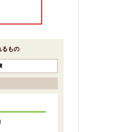
れるもの
費
用