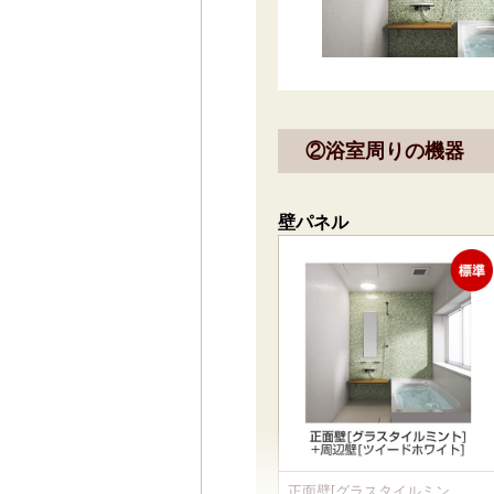
②浴室周りの機器
壁パネル
正面壁[グラスタイルミン