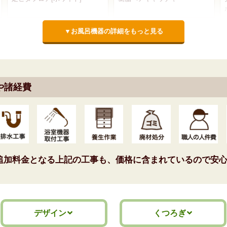
標準仕様モデル
標準仕様モデル
▼お風呂機器の詳細をもっと見る
浴槽排水栓
風呂フタ・風呂フタフック
や諸経費
追加料金となる上記の工事も、価格に含まれているので安心
ポップアップ栓
断熱組フタ(2枚組)+1点フック
[ホワイト]
標準仕様モデル
標準仕様モデル
デザイン
くつろぎ