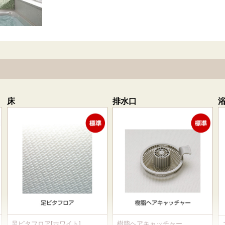
床
排水口
足ピタフロア[ホワイト]
樹脂ヘアキャッチャー