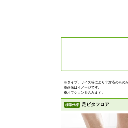
カウンター
とってもクリンカウンター[ナ
チュラルウッド]
※タイプ、サイズ等により非対応のもの
標準仕様モデル
※画像はイメージです。
※オプションを含みます。
収納棚
足ピタフロア
標準仕様