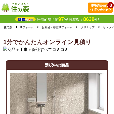
0
現場調査依頼
・お問い合わせ
97
8639
圧倒的満足度
%! 投稿数：
件!
住の森
リフォーム
お風呂・浴室リフォーム
クリナップ
セレヴィ
1分でかんたんオンライン見積り
選択中の商品