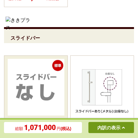
スライドバー
1,071,000
内訳の表示
スライドバーなし
スライドバーあり[メタル]
総額
円
(税込)
(台座なし)