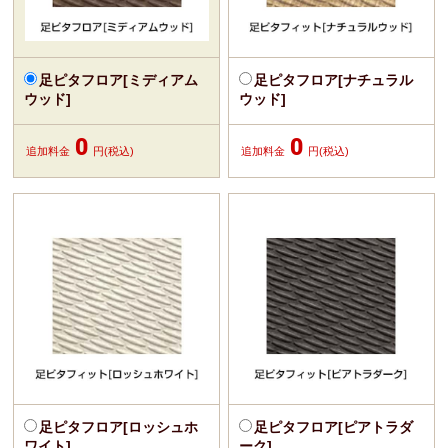
足ピタフロア[ミディアム
足ピタフロア[ナチュラル
ウッド]
ウッド]
0
0
追加料金
円(税込)
追加料金
円(税込)
足ピタフロア[ロッシュホ
足ピタフロア[ピアトラダ
ワイト]
ーク]