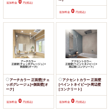
0
追加料金
円(税込)
0
追加料金
円(税込)
アーチカラー 正面壁[チェ
アクセントカラー 正面壁
ッポグレージュ]+側面壁[オ
[ペイントネイビー]+周辺壁
ーク]
[コンクリート]
0
0
追加料金
円(税込)
追加料金
円(税込)